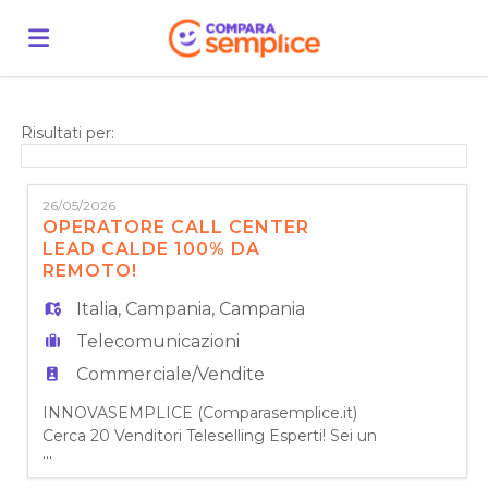
Home
Risultati per:
Offerte
26/05/2026
OPERATORE CALL CENTER
LEAD CALDE 100% DA
di
Carica
REMOTO!
Italia
,
Campania
,
Campania
lavoro
il
Login
Telecomunicazioni
Commerciale/Vendite
CV
INNOVASEMPLICE (Comparasemplice.it)
Cerca 20 Venditori Teleselling Esperti! Sei un
...
fuoriclasse della vendita telefonica? Il
comparatore N°1 in Italia sta espandendo la