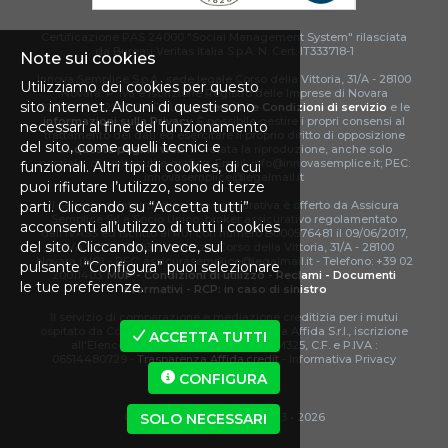
Certificazione PAS 24000 "Social Management System" rilasciata
da Bureau Veritas Italia S.p.A. N. Cert. IT333718-1
Note sui cookies
Innova Semplice S.p.A., sede legale Corso della Vittoria, 31/A - 28100
Utilizziamo dei cookies per questo
Novara. P. Iva e Iscrizione Registro delle Imprese di Novara
sito internet. Alcuni di questi sono
02312430032 M5UXCR1. Leggi
Termini e Condizioni di servizio
e le
informazioni sulla Privacy
. È possibile gestire i propri consensi al
necessari al fine del funzionamento
trattamento dei dati ed esercitare il proprio diritto di opposizione
del sito, come quelli tecnici e
da
questa pagina web
. È vietata la riproduzione, anche solo
parziale, di contenuti e grafica. Email: info@innovasemplice.it; PEC:
funzionali. Altri tipi di cookies, di cui
innovasemplice@legalmail.it
puoi rifiutare l’utilizzo, sono di terze
Il servizio di intermediazione assicurativa è offerto da Assicura
parti. Cliccando su “Accetta tutti”
Semplice Srl a Socio Unico, broker assicurativo regolamentato
acconsenti all’utilizzo di tutti i cookies
dall'IVASS ed iscritto al RUI con numero B000576481 il 09/06/2017,
del sito. Cliccando, invece, sul
P.IVA 02524610033, Indirizzo: Corso della Vittoria, 31/A - 28100
Novara (NO) - PEC: assicurasemplice@legalmail.it - Telefono: +39 02
pulsante “Configura” puoi selezionare
20011403.
MUP
-
Condizioni di utilizzo
-
Reclami
-
Documenti
le tue preferenze.
Informativi
-
RCP: in caso di sinistro
Il servizio di comparazione e mediazione creditizia per i mutui
ospitato da ComparaSemplice.it è gestito da Affida S.r.l., iscrizione
ACCETTA TUTTI
all'Elenco Mediatori Creditizi OAM n. M325, C.F. e P.IVA :
06514480729 -
Trasparenza Affida.credit
- Informativa Privacy
Affida
.
CONFIGURA
ComparaSemplice.it © ® 2013 •
2026
SOLO NECESSARI